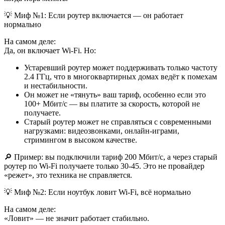
💡 Миф №1: Если роутер включается — он работает
нормально
На самом деле:
Да, он включает Wi-Fi. Но:
Устаревший роутер может поддерживать только частоту
2.4 ГГц, что в многоквартирных домах ведёт к помехам
и нестабильности.
Он может не «тянуть» ваш тариф, особенно если это
100+ Мбит/с — вы платите за скорость, которой не
получаете.
Старый роутер может не справляться с современными
нагрузками: видеозвонками, онлайн-играми,
стримингом в высоком качестве.
🔎 Пример: вы подключили тариф 200 Мбит/с, а через старый
роутер по Wi-Fi получаете только 30-45. Это не провайдер
«режет», это техника не справляется.
💡 Миф №2: Если ноутбук ловит Wi‑Fi, всё нормально
На самом деле:
«Ловит» — не значит работает стабильно.